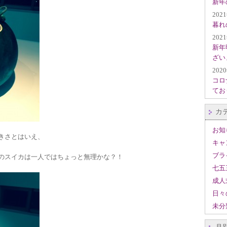
新年
202
暮れ
202
新年
ざい
202
コロ
てお
カ
お知
きさとはいえ、
キャ
ブラ
のスイカは一人ではちょっと無理かな？！
七五
成人
日々
未分