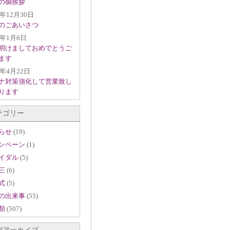
の御挨拶
1年12月30日
のごあいさつ
1年1月6日
明けましておめでとうご
ます
0年4月22日
ナ対策強化して営業致し
ります
テゴリー
らせ
(19)
ンペーン
(1)
イダル
(5)
三
(6)
式
(5)
の出来事
(55)
類
(507)