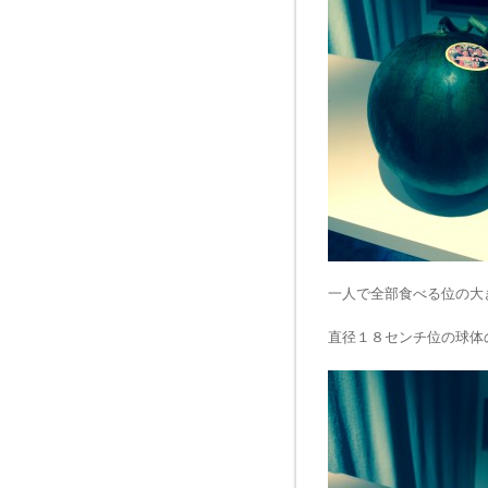
一人で全部食べる位の大
直径１８センチ位の球体