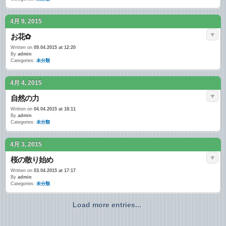
4月 9, 2015
お花✿
Written on
09.04.2015 at 12:20
By
admin
Categories:
未分類
4月 4, 2015
自然の力
Written on
04.04.2015 at 18:11
By
admin
Categories:
未分類
4月 3, 2015
桜の散り始め
Written on
03.04.2015 at 17:17
By
admin
Categories:
未分類
Load more entries...